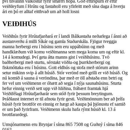
því tilvalinn valkostur fyrir smærri hópa. Góð eftirspurn er eftir
veiðileyfum í Hrútu og fastaholl eru yfirleitt með sína daga á hverju
ári en þó er alltaf eitthvað um að holl losni
VEIÐIHÚS
Veiðihús fyrir Hrútafjarðará er í landi Bálkastaða neðarlega í ánni að
austanverðu á milli Síkár og gamla Staðarskála. Fjögur tveggja
manna herbergi eru í húsinu sem eru uppábúinn og með
handklæðum við komu veiðimanna sem mega koma um og eftir kl.
14 á komudegi. Því geta átta manns gist í veiðihúsinu. Tvö
baðherbergi með sturtu, sérstakt vöðlu-og þurrkherbergi og
fiskmóttaka eru í húsinu. Gott eldhús og stofa með stórum arinn
setur mikinn svip á allt húsið. Stór verönd með grilli er við húsið. Og
nú komið á sauna á veröndina, þar með er öll aðstaða enn betri og
fer vel um veiðimenn er óhætt að segja í nýja saunahúsinu. Sturta
hefur einnig verið sett upp við hliðina, frábært framtak hjá
Veiðifélagi Hrútafjarðarár sem stóð fyrir þessum breytingum.
Þráðlaust internet er til afnota fyrir gesti. Veiðimönnum ber að þrífa
húsið fyrir brottför en einnig er hægt að kaupa þá þjónustu ef samið
er um það fyrirfram. Veiðimenn skulu hafa rýmt húsið kl. 13 á
brottfarardegi.
Umsjónarmenn eru Brynjar í síma 865 7508 og Guðný í síma 846
0162.