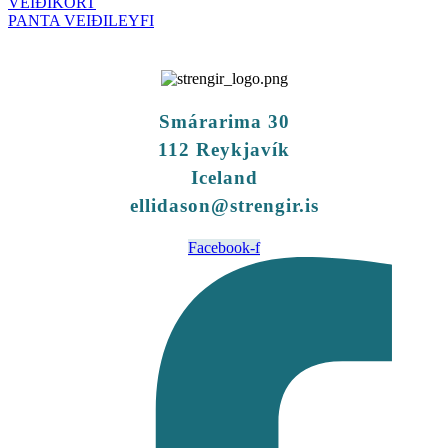
VEIÐIKORT
PANTA VEIÐILEYFI
Smárarima 30
112 Reykjavík
Iceland
ellidason@strengir.is
Facebook-f