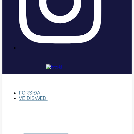
FORSÍÐA
VEIÐISVÆÐI