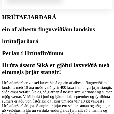
HRÚTAFJARÐARÁ
ein af albestu fluguveiðiám landsins
hrútafjarðará
Perlan í Hrútafirðinum
Hrúta ásamt Síká er gjöful laxveiðiá með
einungis þrjár stangir!
Hrútafjarðará er vinsæl laxveiðia á og ein af albestu fluguveiðiám
landsins með 10 ára meðalveiði yfir 400 laxa á einungis þrjár stangir.
Sjóbleikja veiðist líka og þá gjarnan á neðsta svæði árinnar og sumar
mjög vænar. Veiði hefst í júní og lýkur í lok september og fyrrihluta
sumars er góð von í stórlaxi og laxar um eða yfir 10 kg veiðast í
Hrútafjarðará árlega. Stangirnar þrjár eru seldar saman og aðgangur
að veiðihúsi fylgir án sérstaks endurgjalds fyrir allt að 8 manns og