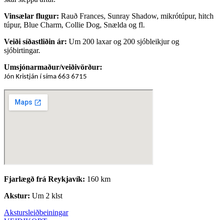
Vinsælar flugur:
Rauð Frances, Sunray Shadow, mikrótúpur, hitch
túpur, Blue Charm, Collie Dog, Snælda og fl.
Veiði síðastliðin ár:
Um 200 laxar og 200 sjóbleikjur og
sjóbirtingar.
Umsjónarmaður/veiðivörður:
Jón Kristján í síma 663 6715
Fjarlægð frá Reykjavík:
160 km
Akstur:
Um 2 klst
Akstursleiðbeiningar