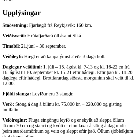
Upplýsingar
Staðsetning:
Fjarlægð frá Reykjavík: 160 km.
Veiðisvæði:
Hrútafjarðará öll ásamt Síká.
Tímabil
: 21.júní – 30.september.
Veiðileyfi:
Hægt er að kaupa ýmist 2 eða 3 daga holl.
Daglegur veiðitími:
1. júlí – 15. ágúst kl. 7-13 og kl. 16-22 en frá
16. ágúst til 10. september kl. 15-21 eftir hádegi. Eftir það kl. 14-20
daglega eftir hádegi. Brottfarardag síðasta morguninn skal veitt til kl.
12:00.
Fjöldi stanga:
Leyfðar eru 3 stangir.
Verð:
Stöng á dag á bilinu kr. 75.000 kr. – 220.000 og gisting
innifalin.
Veiðireglur:
Fluga eingöngu leyfð og er skyllt að sleppa öllum
löxum 70 cm og stærri og kvóti er einn laxar á stöng á dag undir
þeim stærðarmörkum og veitt og sleppt eftir það. Öllum sjóbleikjum
skal sleppa aftur.