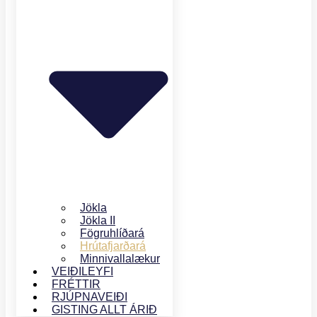
Jökla
Jökla II
Fögruhlíðará
Hrútafjarðará
Minnivallalækur
VEIÐILEYFI
FRÉTTIR
RJÚPNAVEIÐI
GISTING ALLT ÁRIÐ