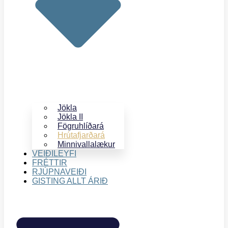
Jökla
Jökla II
Fögruhlíðará
Hrútafjarðará
Minnivallalækur
VEIÐILEYFI
FRÉTTIR
RJÚPNAVEIÐI
GISTING ALLT ÁRIÐ