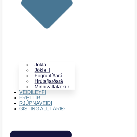
Jökla
Jökla II
Fögruhlíðará
Hrútafjarðará
Minnivallalækur
VEIÐILEYFI
FRÉTTIR
RJÚPNAVEIÐI
GISTING ALLT ÁRIÐ