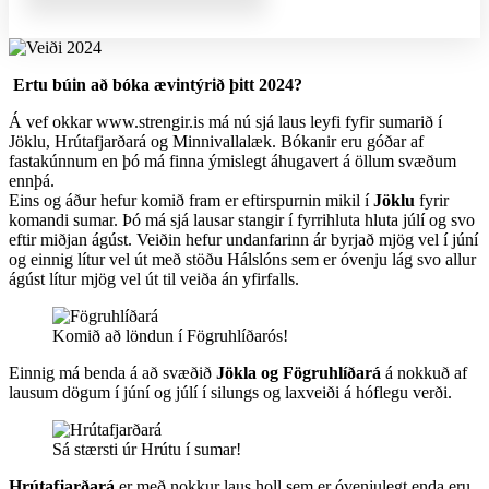
Ertu búin að bóka ævintýrið þitt 2024?
Á vef okkar www.strengir.is má nú sjá laus leyfi fyfir sumarið í
Jöklu, Hrútafjarðará og Minnivallalæk. Bókanir eru góðar af
fastakúnnum en þó má finna ýmislegt áhugavert á öllum svæðum
ennþá.
Eins og áður hefur komið fram er eftirspurnin mikil í
Jöklu
fyrir
komandi sumar. Þó má sjá lausar stangir í fyrrihluta hluta júlí og svo
eftir miðjan ágúst. Veiðin hefur undanfarinn ár byrjað mjög vel í júní
og einnig lítur vel út með stöðu Hálslóns sem er óvenju lág svo allur
ágúst lítur mjög vel út til veiða án yfirfalls.
Komið að löndun í Fögruhlíðarós!
Einnig má benda á að svæðið
Jökla og Fögruhlíðará
á nokkuð af
lausum dögum í júní og júlí í silungs og laxveiði á hóflegu verði.
Sá stærsti úr Hrútu í sumar!
Hrútafjarðará
er með nokkur laus holl sem er óvenjulegt enda eru