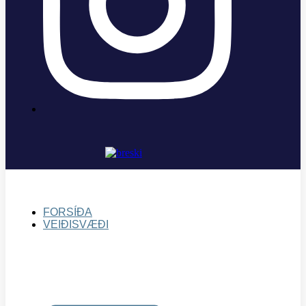
FORSÍÐA
VEIÐISVÆÐI