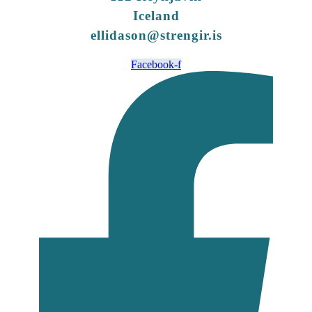
Iceland
ellidason@strengir.is
Facebook-f