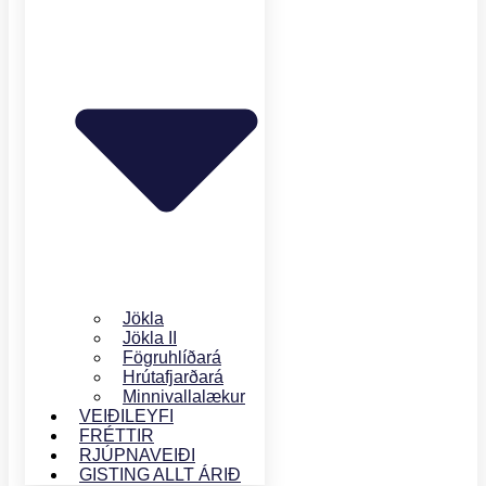
Jökla
Jökla II
Fögruhlíðará
Hrútafjarðará
Minnivallalækur
VEIÐILEYFI
FRÉTTIR
RJÚPNAVEIÐI
GISTING ALLT ÁRIÐ