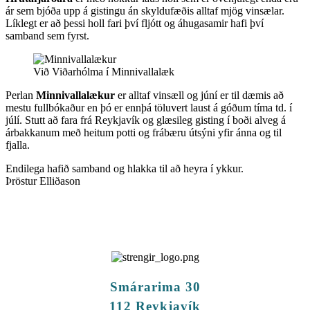
ár sem bjóða upp á gistingu án skyldufæðis alltaf mjög vinsælar.
Líklegt er að þessi holl fari því fljótt og áhugasamir hafi því
samband sem fyrst.
Við Viðarhólma í Minnivallalæk
Perlan
Minnivallalækur
er alltaf vinsæll og júní er til dæmis að
mestu fullbókaður en þó er ennþá töluvert laust á góðum tíma td. í
júlí. Stutt að fara frá Reykjavík og glæsileg gisting í boði alveg á
árbakkanum með heitum potti og frábæru útsýni yfir ánna og til
fjalla.
Endilega hafið samband og hlakka til að heyra í ykkur.
Þröstur Elliðason
Smárarima 30
112 Reykjavík