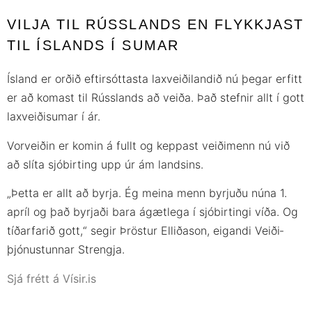
VILJA TIL RÚSS­LANDS EN FLYKKJAST
TIL ÍS­LANDS Í SUMAR
Ís­land er orðið eftir­sóttasta lax­veiði­landið nú þegar erfitt
er að komast til Rúss­lands að veiða. Það stefnir allt í gott
lax­veiðisumar í ár.
Vor­veiðin er komin á fullt og keppast veiði­menn nú við
að slíta sjó­birting upp úr ám landsins.
„Þetta er allt að byrja. Ég meina menn byrjuðu núna 1.
apríl og það byrjaði bara á­gæt­lega í sjó­birtingi víða. Og
tíðar­farið gott,“ segir Þröstur Elliða­son, eig­andi Veiði­
þjónustunnar Strengja.
Sjá frétt á Vísir.is