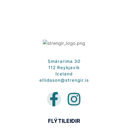
Smárarima 30
112 Reykjavík
Iceland
ellidason@strengir.is
FLÝTILEIÐIR