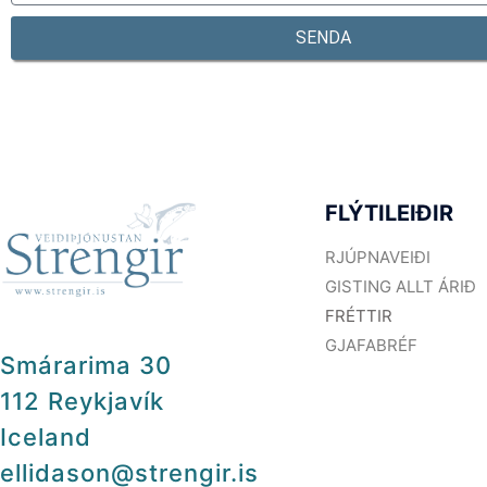
SENDA
FLÝTILEIÐIR
RJÚPNAVEIÐI
GISTING ALLT ÁRIÐ
FRÉTTIR
GJAFABRÉF
Smárarima 30
112 Reykjavík
Iceland
ellidason@strengir.is