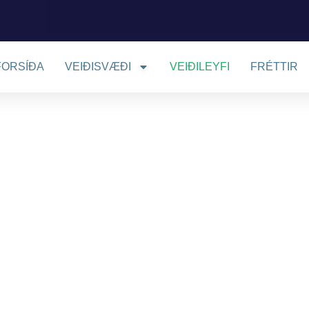
FORSÍÐA
VEIÐISVÆÐI
VEIÐILEYFI
FRÉTTIR